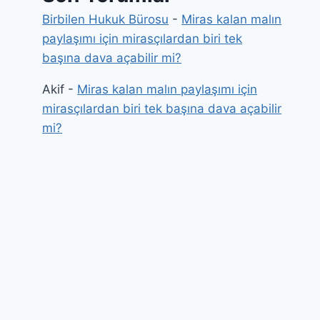
Birbilen Hukuk Bürosu
-
Miras kalan malın
paylaşımı için mirasçılardan biri tek
başına dava açabilir mi?
Akif
-
Miras kalan malın paylaşımı için
mirasçılardan biri tek başına dava açabilir
mi?