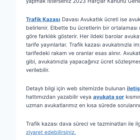
yapmak isterseniz 2023 Harçlar Kanunu Genel 
Trafik Kazası
Davası Avukatlık ücreti ise avu
belirlenir. Elbette bu ücretlerin bir ortalamas
göre farklılık gösterir. Her ildeki barolar avuka
tarife yayınlarlar. Trafik kazası avukatınızla 
tarifedeki rakam ve oranlar esas alınır. Avukat
gibi, avukatınızla yapacağınız ücret sözleşme
verilebilir.
Detaylı bilgi için web sitemizde bulunan
ileti
hattımızdan yazabilir veya
avukata sor
kısmın
uzman avukatlarımız en kısa sürede sorularını
Trafik kazası dava süreci ve tazminatları ile ilg
ziyaret edebilirsiniz.