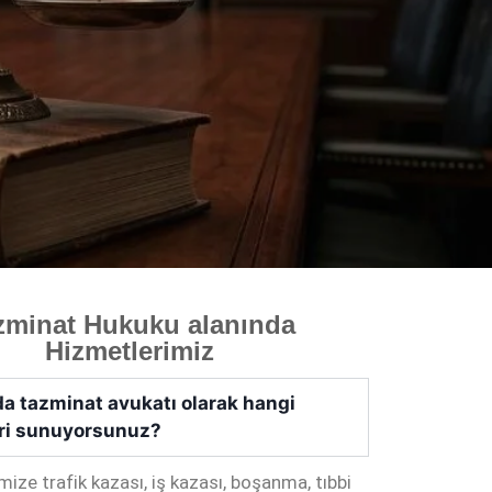
zminat Hukuku alanında
Hizmetlerimiz
da tazminat avukatı olarak hangi
ri sunuyorsunuz?
mize trafik kazası, iş kazası, boşanma, tıbbi