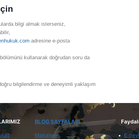
İçin
ularda bilgi almak isterseniz,
ilir,
lenhukuk.com
adresine e-posta
 bölümünü kullanarak doğrudan soru da
doğru bilgilendirme ve deneyimli yaklaşım
LARIMIZ
BLOG SAYFALARI
Faydalı 
ukat
Makaleler
E devl