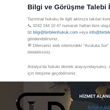
Bilgi ve Görüşme Talebi 
Tazminat hukuku ile ilgili aklınıza takılan kon
📞 0242 244 10 47 numaralı hattan bize ulaşab
📧
bilgi@birbilenhukuk.com
veya
info@birbi
gönderebilirsiniz.
💬 Dilerseniz web sitemizdeki “Avukata Sor”
iletebilirsiniz.
Antalya’da hukuki destek arayışındaysanız, 
için iletişime geçebilirsiniz.
HİZMET ALAN
Antalya Av