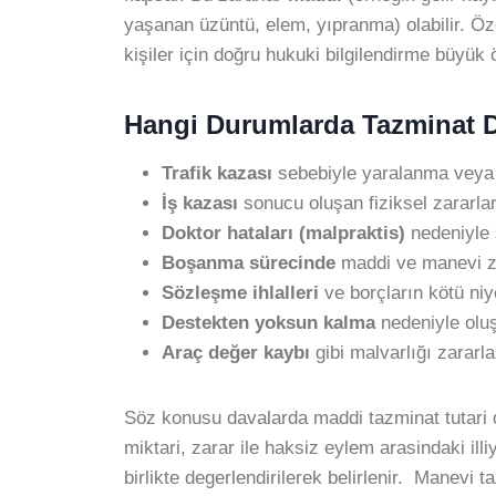
yaşanan üzüntü, elem, yıpranma) olabilir. Öz
kişiler için doğru hukuki bilgilendirme büyük 
Hangi Durumlarda Tazminat Da
Trafik kazası
sebebiyle yaralanma veya 
İş kazası
sonucu oluşan fiziksel zararla
Doktor hataları (malpraktis)
nedeniyle 
Boşanma sürecinde
maddi ve manevi za
Sözleşme ihlalleri
ve borçların kötü niy
Destekten yoksun kalma
nedeniyle olu
Araç değer kaybı
gibi malvarlığı zararla
Söz konusu davalarda maddi tazminat tutari
miktari, zarar ile haksiz eylem arasindaki illiy
birlikte degerlendirilerek belirlenir. Manevi 