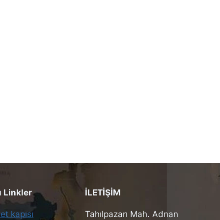
Linkler
İLETİŞİM
et kapısı
Tahılpazarı Mah. Adnan