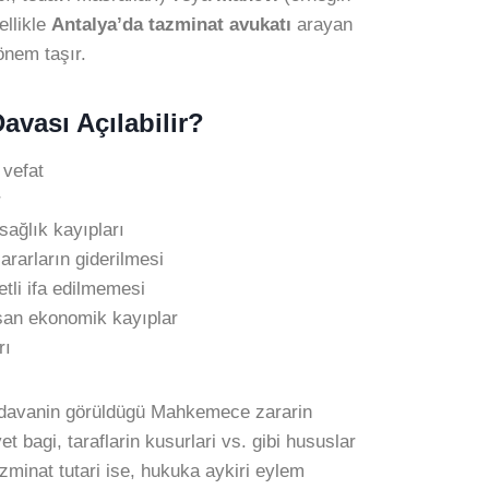
ellikle
Antalya’da tazminat avukatı
arayan
önem taşır.
vası Açılabilir?
vefat
r
sağlık kayıpları
rarların giderilmesi
etli ifa edilmemesi
şan ekonomik kayıplar
rı
 davanin görüldügü Mahkemece zararin
et bagi, taraflarin kusurlari vs. gibi hususlar
tazminat tutari ise, hukuka aykiri eylem