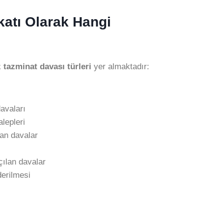
katı Olarak Hangi
z tazminat davası türleri
yer almaktadır:
avaları
lepleri
lan davalar
çılan davalar
derilmesi