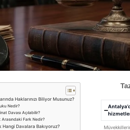
Ta
rında Haklarınızı Biliyor Musunuz?
uku Nedir?
Antalya’
at Davası Açılabilir?
hizmetle
 Arasındaki Fark Nedir?
k Hangi Davalara Bakıyoruz?
Müvekkilleri