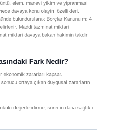
 üzüntü, elem, manevi yikim ve yipranmasi
ece davaya konu olayin özellikleri,
önünde bulundurularak Borçlar Kanunu m: 4
elirlenir. Maddi tazminat miktari
inat miktari davaya bakan hakimin takdir
asındaki Fark Nedir?
ir ekonomik zararları kapsar.
ali sonucu ortaya çıkan duygusal zararların
 hukuki değerlendirme, sürecin daha sağlıklı