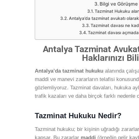
Bilgi ve Görüşme 
Tazminat Hukuku alan
Antalya’da tazminat avukatı olara
Tazminat davası ne kad
Tazminat davası açmada
Antalya Tazminat Avukat
Haklarınızı Bi
Antalya’da tazminat hukuku
alanında çalışa
maddi ve manevi zararların telafisi konusun
gözlemliyoruz. Tazminat davaları, hukuka aykı
trafik kazaları ve daha birçok farklı nedenle o
Tazminat Hukuku Nedir?
Tazminat hukuku; bir kişinin uğradığı zararla
kapsar. Bu zararlar
maddi
(örneğin gelir kay