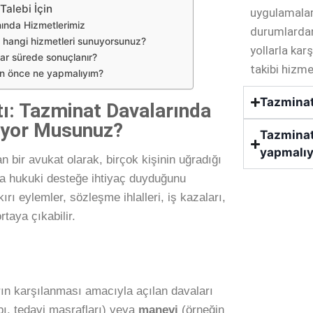
Talebi İçin
uygulamalard
ında Hizmetlerimiz
durumlardan
k hangi hizmetleri sunuyorsunuz?
yollarla kar
ar sürede sonuçlanır?
takibi hizm
n önce ne yapmalıyım?
Tazminat
ı: Tazminat Davalarında
liyor Musunuz?
Tazminat
yapmalı
n bir avukat olarak, birçok kişinin uğradığı
da hukuki desteğe ihtiyaç duyduğunu
rı eylemler, sözleşme ihlalleri, iş kazaları,
rtaya çıkabilir.
rın karşılanması amacıyla açılan davaları
bı, tedavi masrafları) veya
manevi
(örneğin