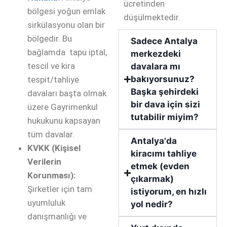
ücretinden
bölgesi yoğun emlak
düşülmektedir.
sirkülasyonu olan bir
bölgedir. Bu
Sadece Antalya
bağlamda tapu iptal,
merkezdeki
tescil ve kira
davalara mı
bakıyorsunuz?
tespit/tahliye
Başka şehirdeki
davaları başta olmak
bir dava için sizi
üzere Gayrimenkul
tutabilir miyim?
hukukunu kapsayan
tüm davalar.
Antalya'da
KVKK (Kişisel
kiracımı tahliye
Verilerin
etmek (evden
Korunması):
çıkarmak)
Şirketler için tam
istiyorum, en hızlı
uyumluluk
yol nedir?
danışmanlığı ve