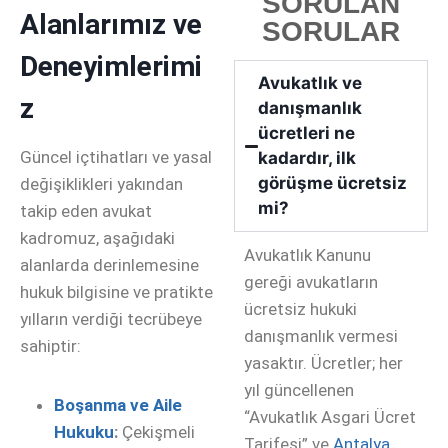
SORULAN
Alanlarımız ve
SORULAR
Deneyimlerimi
Avukatlık ve
z
danışmanlık
ücretleri ne
Güncel içtihatları ve yasal
kadardır, ilk
görüşme ücretsiz
değişiklikleri yakından
mi?
takip eden avukat
kadromuz, aşağıdaki
Avukatlık Kanunu
alanlarda derinlemesine
gereği avukatların
hukuk bilgisine ve pratikte
ücretsiz hukuki
yılların verdiği tecrübeye
danışmanlık vermesi
sahiptir:
yasaktır. Ücretler; her
yıl güncellenen
Boşanma ve Aile
“Avukatlık Asgari Ücret
Hukuku
:
Çekişmeli
Tarifesi” ve
Antalya