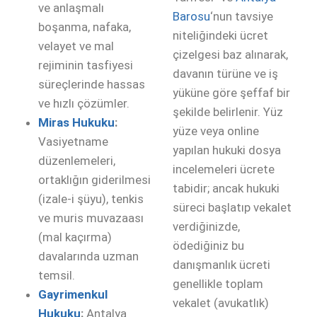
ve anlaşmalı
Barosu
‘nun tavsiye
boşanma, nafaka,
niteliğindeki ücret
velayet ve mal
çizelgesi baz alınarak,
rejiminin tasfiyesi
davanın türüne ve iş
süreçlerinde hassas
yüküne göre şeffaf bir
ve hızlı çözümler.
şekilde belirlenir. Yüz
Miras Hukuku
:
yüze veya online
Vasiyetname
yapılan hukuki dosya
düzenlemeleri,
incelemeleri ücrete
ortaklığın giderilmesi
tabidir; ancak hukuki
(izale-i şüyu), tenkis
süreci başlatıp vekalet
ve muris muvazaası
verdiğinizde,
(mal kaçırma)
ödediğiniz bu
davalarında uzman
danışmanlık ücreti
temsil.
genellikle toplam
Gayrimenkul
vekalet (avukatlık)
Hukuku
:
Antalya