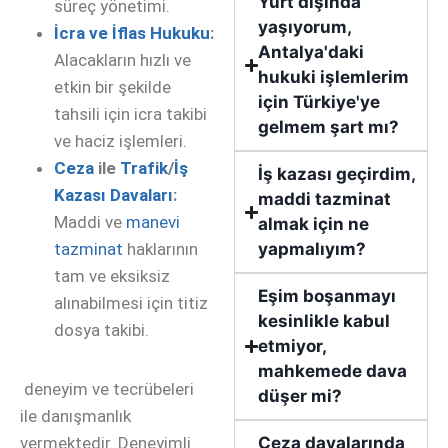
Yurt dışında
süreç yönetimi.
yaşıyorum,
İcra ve İflas Hukuku
:
Antalya'daki
Alacakların hızlı ve
hukuki işlemlerim
etkin bir şekilde
için Türkiye'ye
tahsili için icra takibi
gelmem şart mı?
ve haciz işlemleri.
Ceza
ile
Trafik
/
İş
İş kazası geçirdim,
Kazası Davaları
:
maddi tazminat
Maddi ve
manevi
almak için ne
tazminat
haklarının
yapmalıyım?
tam ve eksiksiz
Eşim boşanmayı
alınabilmesi için titiz
kesinlikle kabul
dosya takibi.
etmiyor,
mahkemede dava
deneyim ve tecrübeleri
düşer mi?
ile danışmanlık
vermektedir. Deneyimli
Ceza davalarında