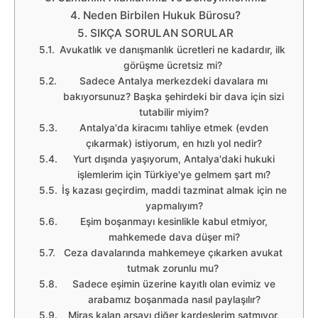
Neden Birbilen Hukuk Bürosu?
SIKÇA SORULAN SORULAR
Avukatlık ve danışmanlık ücretleri ne kadardır, ilk
görüşme ücretsiz mi?
Sadece Antalya merkezdeki davalara mı
bakıyorsunuz? Başka şehirdeki bir dava için sizi
tutabilir miyim?
Antalya'da kiracımı tahliye etmek (evden
çıkarmak) istiyorum, en hızlı yol nedir?
Yurt dışında yaşıyorum, Antalya'daki hukuki
işlemlerim için Türkiye'ye gelmem şart mı?
İş kazası geçirdim, maddi tazminat almak için ne
yapmalıyım?
Eşim boşanmayı kesinlikle kabul etmiyor,
mahkemede dava düşer mi?
Ceza davalarında mahkemeye çıkarken avukat
tutmak zorunlu mu?
Sadece eşimin üzerine kayıtlı olan evimiz ve
arabamız boşanmada nasıl paylaşılır?
Miras kalan arsayı diğer kardeşlerim satmıyor,