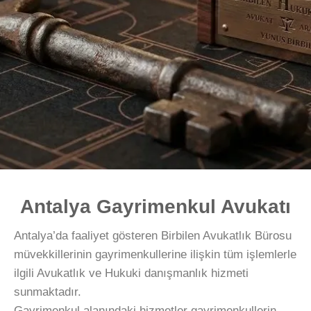
Antalya Gayrimenkul Avukatı
Antalya’da faaliyet gösteren Birbilen Avukatlık Bürosu
müvekkillerinin gayrimenkullerine ilişkin tüm işlemlerle
ilgili Avukatlık ve Hukuki danışmanlık hizmeti
sunmaktadır.
Gayrimenkul alanındaki hizmetler gayrimenkullerin