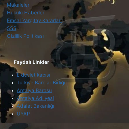
Makaleler
Hukuki Haberler
Emsal Yargıtay Kararları
SSS
Gizlilik Politikası
Faydalı Linkler
E devlet kapısı
Türkiye Barolar Birliği
Antalya Barosu
Antalya Adliyesi
Adalet Bakanlığı
UYAP