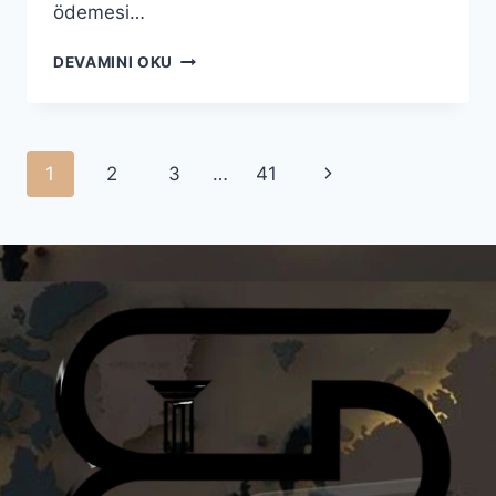
ödemesi…
DEVAMINI OKU
1
2
3
…
41