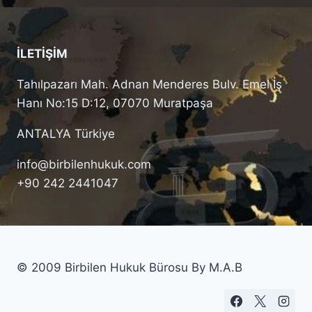
İLETİŞİM
Tahılpazarı Mah. Adnan Menderes Bulv. Emel İş
Hanı No:15 D:12, 07070 Muratpaşa
ANTALYA Türkiye
info@birbilenhukuk.com
+90 242 2441047
© 2009 Birbilen Hukuk Bürosu By M.A.B