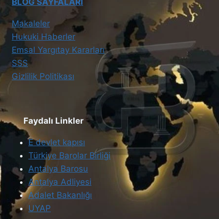
BLOG SAYFALARI
Makaleler
Hukuki Haberler
Emsal Yargıtay Kararları
SSS
Gizlilik Politikası
Faydalı Linkler
E devlet kapısı
Türkiye Barolar Birliği
Antalya Barosu
Antalya Adliyesi
Adalet Bakanlığı
UYAP