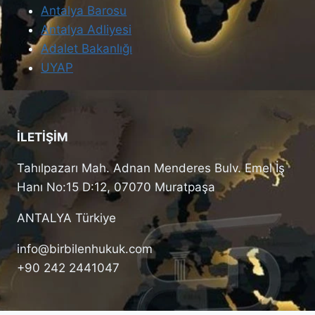
Antalya Barosu
Antalya Adliyesi
Adalet Bakanlığı
UYAP
İLETİŞİM
Tahılpazarı Mah. Adnan Menderes Bulv. Emel İş
Hanı No:15 D:12, 07070 Muratpaşa
ANTALYA Türkiye
info@birbilenhukuk.com
+90 242 2441047