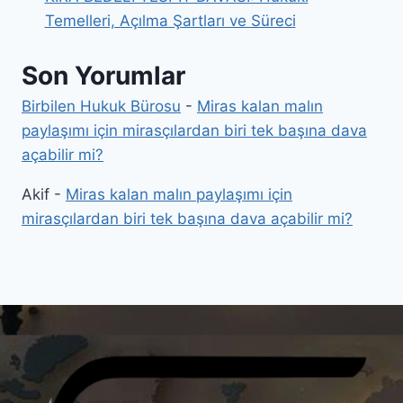
Temelleri, Açılma Şartları ve Süreci
Son Yorumlar
Birbilen Hukuk Bürosu
-
Miras kalan malın
paylaşımı için mirasçılardan biri tek başına dava
açabilir mi?
Akif
-
Miras kalan malın paylaşımı için
mirasçılardan biri tek başına dava açabilir mi?