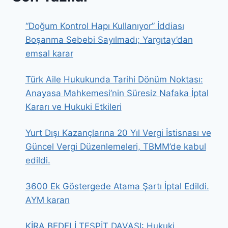
“Doğum Kontrol Hapı Kullanıyor” İddiası
Boşanma Sebebi Sayılmadı; Yargıtay’dan
emsal karar
Türk Aile Hukukunda Tarihi Dönüm Noktası:
Anayasa Mahkemesi’nin Süresiz Nafaka İptal
Kararı ve Hukuki Etkileri
Yurt Dışı Kazançlarına 20 Yıl Vergi İstisnası ve
Güncel Vergi Düzenlemeleri, TBMM’de kabul
edildi.
3600 Ek Göstergede Atama Şartı İptal Edildi.
AYM kararı
KİRA BEDELİ TESPİT DAVASI: Hukuki