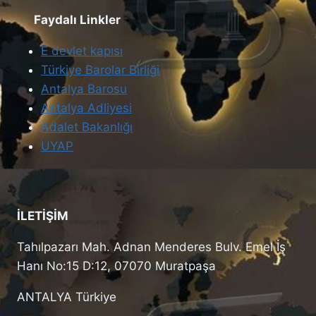
Faydalı Linkler
E devlet kapısı
Türkiye Barolar Birliği
Antalya Barosu
Antalya Adliyesi
Adalet Bakanlığı
UYAP
İLETİŞİM
Tahılpazarı Mah. Adnan Menderes Bulv. Emel İş
Hanı No:15 D:12, 07070 Muratpaşa
ANTALYA Türkiye