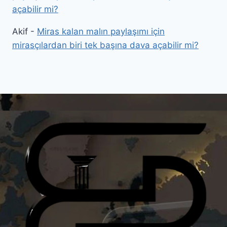
açabilir mi?
Akif
-
Miras kalan malın paylaşımı için
mirasçılardan biri tek başına dava açabilir mi?