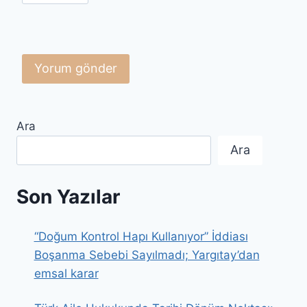
Ara
Ara
Son Yazılar
“Doğum Kontrol Hapı Kullanıyor” İddiası
Boşanma Sebebi Sayılmadı; Yargıtay’dan
emsal karar