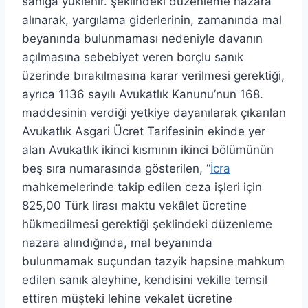
sanığa yüklenir. şeklindeki düzenleme nazara
alınarak, yargılama giderlerinin, zamanında mal
beyanında bulunmaması nedeniyle davanın
açılmasına sebebiyet veren borçlu sanık
üzerinde bırakılmasına karar verilmesi gerektiği,
ayrıca 1136 sayılı Avukatlık Kanunu’nun 168.
maddesinin verdiği yetkiye dayanılarak çıkarılan
Avukatlık Asgari Ücret Tarifesinin ekinde yer
alan Avukatlık ikinci kısmının ikinci bölümünün
beş sıra numarasında gösterilen, “
İcra
mahkemelerinde takip edilen ceza işleri için
825,00 Türk lirası maktu vekâlet ücretine
hükmedilmesi gerektiği şeklindeki düzenleme
nazara alındığında, mal beyanında
bulunmamak suçundan tazyik hapsine mahkum
edilen sanık aleyhine, kendisini vekille temsil
ettiren müşteki lehine vekalet ücretine