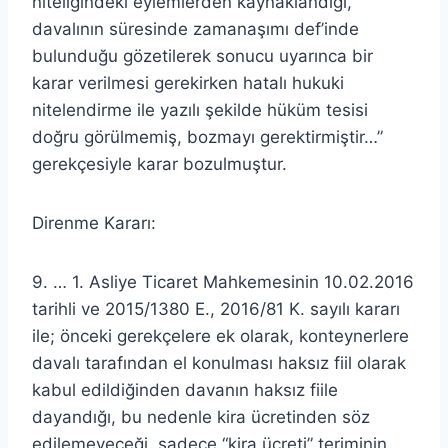
niteliğindeki eylemlerden kaynaklandığı,
davalının süresinde zamanaşımı def’inde
bulunduğu gözetilerek sonucu uyarınca bir
karar verilmesi gerekirken hatalı hukuki
nitelendirme ile yazılı şekilde hüküm tesisi
doğru görülmemiş, bozmayı gerektirmiştir…”
gerekçesiyle karar bozulmuştur.
Direnme Kararı:
9. … 1. Asliye Ticaret Mahkemesinin 10.02.2016
tarihli ve 2015/1380 E., 2016/81 K. sayılı kararı
ile; önceki gerekçelere ek olarak, konteynerlere
davalı tarafından el konulması haksız fiil olarak
kabul edildiğinden davanın haksız fiile
dayandığı, bu nedenle kira ücretinden söz
edilemeyeceği, sadece “kira ücreti” teriminin