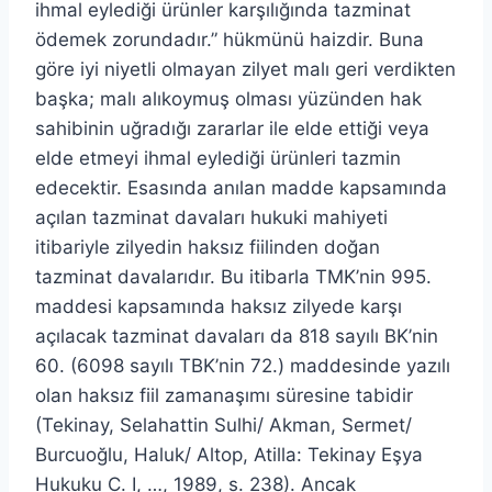
ihmal eylediği ürünler karşılığında tazminat
ödemek zorundadır.” hükmünü haizdir. Buna
göre iyi niyetli olmayan zilyet malı geri verdikten
başka; malı alıkoymuş olması yüzünden hak
sahibinin uğradığı zararlar ile elde ettiği veya
elde etmeyi ihmal eylediği ürünleri tazmin
edecektir. Esasında anılan madde kapsamında
açılan tazminat davaları hukuki mahiyeti
itibariyle zilyedin haksız fiilinden doğan
tazminat davalarıdır. Bu itibarla TMK’nin 995.
maddesi kapsamında haksız zilyede karşı
açılacak tazminat davaları da 818 sayılı BK’nin
60. (6098 sayılı TBK’nin 72.) maddesinde yazılı
olan haksız fiil zamanaşımı süresine tabidir
(Tekinay, Selahattin Sulhi/ Akman, Sermet/
Burcuoğlu, Haluk/ Altop, Atilla: Tekinay Eşya
Hukuku C. I, …, 1989, s. 238). Ancak