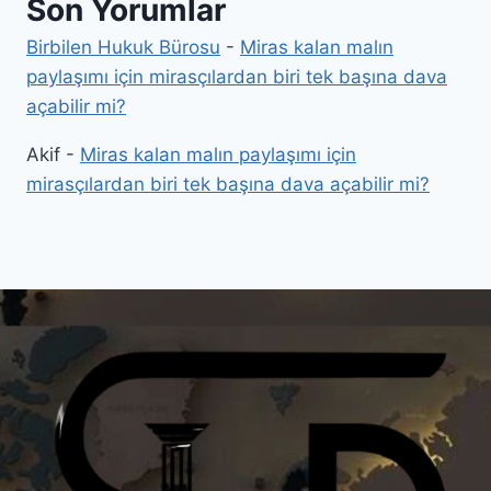
Son Yorumlar
Birbilen Hukuk Bürosu
-
Miras kalan malın
paylaşımı için mirasçılardan biri tek başına dava
açabilir mi?
Akif
-
Miras kalan malın paylaşımı için
mirasçılardan biri tek başına dava açabilir mi?