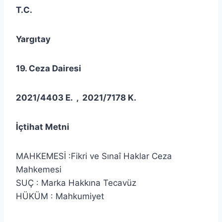
T.C.
Yargıtay
19. Ceza Dairesi
2021/4403 E. , 2021/7178 K.
İçtihat Metni
MAHKEMESİ :Fikri ve Sınaî Haklar Ceza
Mahkemesi
SUÇ : Marka Hakkına Tecavüz
HÜKÜM : Mahkumiyet