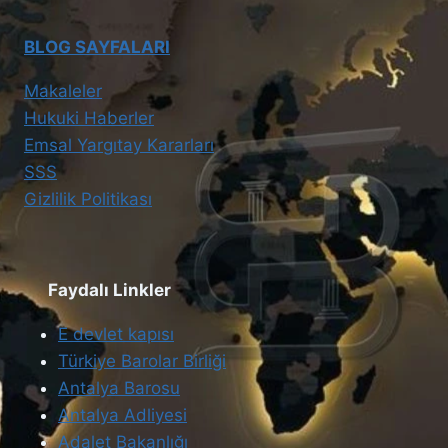
BLOG SAYFALARI
Makaleler
Hukuki Haberler
Emsal Yargıtay Kararları
SSS
Gizlilik Politikası
Faydalı Linkler
E devlet kapısı
Türkiye Barolar Birliği
Antalya Barosu
Antalya Adliyesi
Adalet Bakanlığı