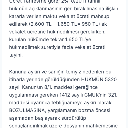
Ücret Tarifesi’ne göre; 25/10/2011 tarihli
hükmün açıklanmasının geri bırakılmasına ilişkin
kararla verilen maktu vekalet ücreti mahsup
edilerek (2.600 TL – 1.650 TL= 950 TL) ek
vekalet ücretine hükmedilmesi gerekirken,
kurulan hükümde tekrar 1.650 TL’ye
hükmedilmek suretiyle fazla vekalet ücreti
tayini,
Kanuna aykırı ve sanığın temyiz nedenleri bu
itibarla yerinde görüldüğünden HÜKMÜN 5320
sayılı Kanun’un 8/1. maddesi gereğince
uygulanması gereken 1412 sayılı CMUK’nin 321.
maddesi uyarınca tebliğnameye aykırı olarak
BOZULMASINA, yargılamanın bozma öncesi
aşamadan başlayarak sürdürülüp
sonuçlandırılmak üzere dosyanın mahkemesine