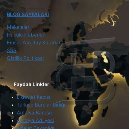
BLOG SAYFALARI
Makaleler
Hukuki Haberler
Emsal Yargıtay Kararları
SSS
Gizlilik Politikası
Faydalı Linkler
E devlet kapısı
Türkiye Barolar Birliği
Antalya Barosu
Antalya Adliyesi
Adalet Bakanlığı