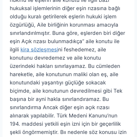
hükmü ile eşlerin aile konutu ile ilgili bazı
hukuksal işlemlerinin diğer eşin rızasına bağlı
olduğu kuralı getirilerek eşlerin hukuki işlem
özgürlüğü, Aile birliğinin korunması amacıyla
sınırlandırılmıştır. Buna göre, eşlerden biri diğer
eşin Açık rızası bulunmadıkça” aile konutu ile
ilgili
kira sözleşmesi
ni feshedemez, aile
konutunu devredemez ve aile konutu
üzerindeki hakları sınırlayamaz. Bu cümleden
hareketle, aile konutunun maliki olan eş, aile
konutundaki yaşantıyı güçlüğe sokacak
biçimde, aile konutunun devredilmesi gibi Tek
başına bir ayni hakla sınırlandıramaz. Bu
sınırlandırma Ancak diğer eşin açık rızası
alınarak yapılabilir. Türk Medeni Kanunu’nun
194. maddesi yetkili eşin izni için bir geçerlilik
şekli öngörmemiştir. Bıı nedenle söz konusu izin