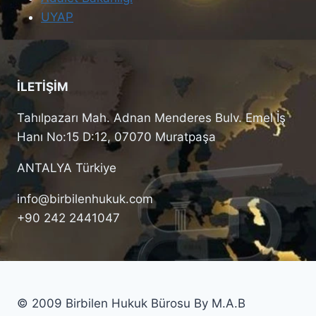
UYAP
İLETİŞİM
Tahılpazarı Mah. Adnan Menderes Bulv. Emel İş
Hanı No:15 D:12, 07070 Muratpaşa
ANTALYA Türkiye
info@birbilenhukuk.com
+90 242 2441047
© 2009 Birbilen Hukuk Bürosu By M.A.B