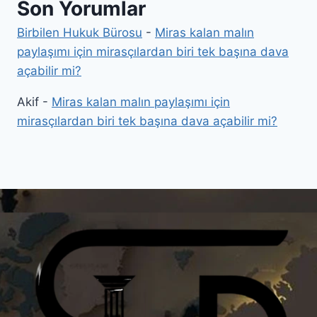
Son Yorumlar
Birbilen Hukuk Bürosu
-
Miras kalan malın
paylaşımı için mirasçılardan biri tek başına dava
açabilir mi?
Akif
-
Miras kalan malın paylaşımı için
mirasçılardan biri tek başına dava açabilir mi?