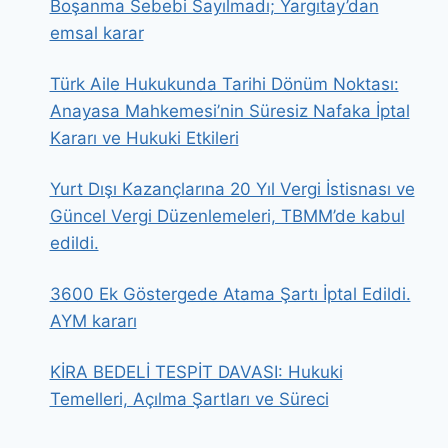
Boşanma Sebebi Sayılmadı; Yargıtay’dan
emsal karar
Türk Aile Hukukunda Tarihi Dönüm Noktası:
Anayasa Mahkemesi’nin Süresiz Nafaka İptal
Kararı ve Hukuki Etkileri
Yurt Dışı Kazançlarına 20 Yıl Vergi İstisnası ve
Güncel Vergi Düzenlemeleri, TBMM’de kabul
edildi.
3600 Ek Göstergede Atama Şartı İptal Edildi.
AYM kararı
KİRA BEDELİ TESPİT DAVASI: Hukuki
Temelleri, Açılma Şartları ve Süreci