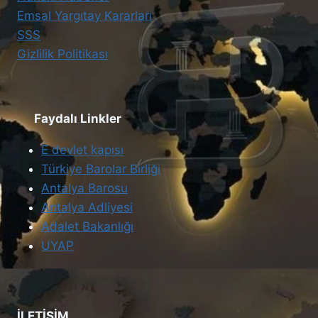
Emsal Yargıtay Kararları
SSS
Gizlilik Politikası
Faydalı Linkler
E devlet kapısı
Türkiye Barolar Birliği
Antalya Barosu
Antalya Adliyesi
Adalet Bakanlığı
UYAP
İLETİŞİM