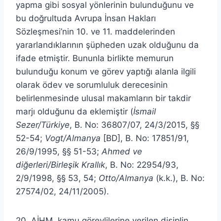
yapma gibi sosyal yönlerinin bulunduğunu ve
bu doğrultuda Avrupa İnsan Hakları
Sözleşmesi’nin 10. ve 11. maddelerinden
yararlandıklarının şüpheden uzak olduğunu da
ifade etmiştir. Bununla birlikte memurun
bulunduğu konum ve görev yaptığı alanla ilgili
olarak ödev ve sorumluluk derecesinin
belirlenmesinde ulusal makamların bir takdir
marjı olduğunu da eklemiştir (
İsmail
Sezer/Türkiye
, B. No: 36807/07, 24/3/2015, §§
52-54;
Vogt/Almanya
[BD], B. No: 17851/91,
26/9/1995, §§ 51-53;
Ahmed ve
diğerleri/Birleşik Krallık
, B. No: 22954/93,
2/9/1998, §§ 53, 54;
Otto/Almanya
(k.k.), B. No:
27574/02, 24/11/2005).
20. AİHM, kamu görevlilerine verilen disiplin