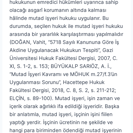
hukukunun emredici hükümleri uyarınca sahip
olacağı asgarî korumanın altında kalması
hâlinde mutad işyeri hukuku uygulanır. Bu
durumda, seçilen hukuk ile mutad işyeri hukuku
arasında bir yararlılık karşılaştırması yapılmalıdır
(DOĞAN, Vahit, “5718 Sayılı Kanununa Göre İş
Akdine Uygulanacak Hukukun Tespiti”, Gazi
Üniversitesi Hukuk Fakültesi Dergisi, 2007, C.
XI, S. 1-2, s. 153; BÜYÜKALP SARIÖZ, A. İ.,
“Mutad İşyeri Kavramı ve MÖHUK m.27/f.3’ün
Uygulanması Sorunu”, Hacettepe Hukuk
Fakültesi Dergisi, 2018, C. 8, S. 2, s. 211-212;
ELÇİN, s. 89-100). Mutad işyeri, işin zaman ve
içerik olarak ağırlıklı ifa edildiği işyeridir. Başka
bir anlatımla, mutad işyeri, işçinin işini fiilen
yaptığı yerdir. İşçinin ücretinin ne şekilde ve
hangi para biriminden ödendiği mutad işyerinin