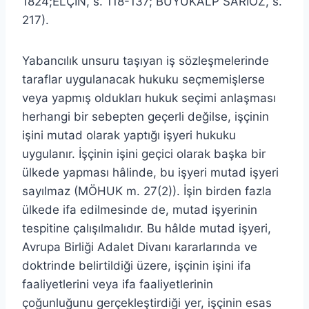
1824;ELÇİN, s. 118-137; BÜYÜKALP SARIÖZ, s.
217).
Yabancılık unsuru taşıyan iş sözleşmelerinde
taraflar uygulanacak hukuku seçmemişlerse
veya yapmış oldukları hukuk seçimi anlaşması
herhangi bir sebepten geçerli değilse, işçinin
işini mutad olarak yaptığı işyeri hukuku
uygulanır. İşçinin işini geçici olarak başka bir
ülkede yapması hâlinde, bu işyeri mutad işyeri
sayılmaz (MÖHUK m. 27(2)). İşin birden fazla
ülkede ifa edilmesinde de, mutad işyerinin
tespitine çalışılmalıdır. Bu hâlde mutad işyeri,
Avrupa Birliği Adalet Divanı kararlarında ve
doktrinde belirtildiği üzere, işçinin işini ifa
faaliyetlerini veya ifa faaliyetlerinin
çoğunluğunu gerçekleştirdiği yer, işçinin esas