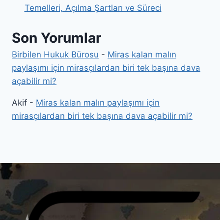
Temelleri, Açılma Şartları ve Süreci
Son Yorumlar
Birbilen Hukuk Bürosu
-
Miras kalan malın
paylaşımı için mirasçılardan biri tek başına dava
açabilir mi?
Akif
-
Miras kalan malın paylaşımı için
mirasçılardan biri tek başına dava açabilir mi?