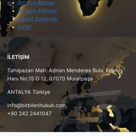
Antalya Barosu
Antalya Adliyesi
Adalet Bakanlığı
UYAP
İLETİŞİM
Tahılpazarı Mah. Adnan Menderes Bulv. Emel İş
Hanı No:15 D:12, 07070 Muratpaşa
ANTALYA Türkiye
info@birbilenhukuk.com
+90 242 2441047