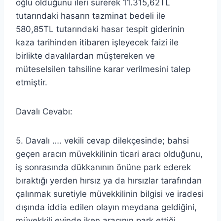
oğlu olduğunu ileri sürerek 11.315,62TL
tutarındaki hasarın tazminat bedeli ile
580,85TL tutarındaki hasar tespit giderinin
kaza tarihinden itibaren işleyecek faizi ile
birlikte davalılardan müştereken ve
müteselsilen tahsiline karar verilmesini talep
etmiştir.
Davalı Cevabı:
5. Davalı …. vekili cevap dilekçesinde; bahsi
geçen aracın müvekkilinin ticari aracı olduğunu,
iş sonrasında dükkanının önüne park ederek
bıraktığı yerden hırsız ya da hırsızlar tarafından
çalınmak suretiyle müvekkilinin bilgisi ve iradesi
dışında iddia edilen olayın meydana geldiğini,
müvekkili evinde iken aracının park ettiği