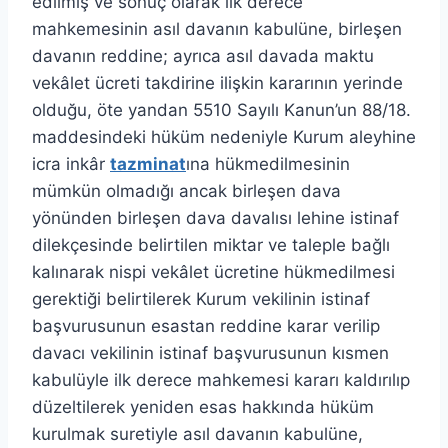
edilmiş ve sonuç olarak ilk derece
mahkemesinin asıl davanın kabulüne, birleşen
davanın reddine; ayrıca asıl davada maktu
vekâlet ücreti takdirine ilişkin kararının yerinde
olduğu, öte yandan 5510 Sayılı Kanun’un 88/18.
maddesindeki hüküm nedeniyle Kurum aleyhine
icra inkâr
tazminat
ına hükmedilmesinin
mümkün olmadığı ancak birleşen dava
yönünden birleşen dava davalısı lehine istinaf
dilekçesinde belirtilen miktar ve taleple bağlı
kalınarak nispi vekâlet ücretine hükmedilmesi
gerektiği belirtilerek Kurum vekilinin istinaf
başvurusunun esastan reddine karar verilip
davacı vekilinin istinaf başvurusunun kısmen
kabulüyle ilk derece mahkemesi kararı kaldırılıp
düzeltilerek yeniden esas hakkında hüküm
kurulmak suretiyle asıl davanın kabulüne,