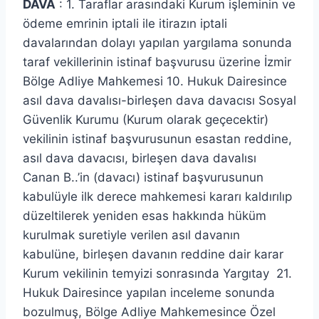
DAVA
: 1. Taraflar arasındaki Kurum işleminin ve
ödeme emrinin iptali ile itirazın iptali
davalarından dolayı yapılan yargılama sonunda
taraf vekillerinin istinaf başvurusu üzerine İzmir
Bölge Adliye Mahkemesi 10. Hukuk Dairesince
asıl dava davalısı-birleşen dava davacısı Sosyal
Güvenlik Kurumu (Kurum olarak geçecektir)
vekilinin istinaf başvurusunun esastan reddine,
asıl dava davacısı, birleşen dava davalısı
Canan B..’in (davacı) istinaf başvurusunun
kabulüyle ilk derece mahkemesi kararı kaldırılıp
düzeltilerek yeniden esas hakkında hüküm
kurulmak suretiyle verilen asıl davanın
kabulüne, birleşen davanın reddine dair karar
Kurum vekilinin temyizi sonrasında Yargıtay 21.
Hukuk Dairesince yapılan inceleme sonunda
bozulmuş, Bölge Adliye Mahkemesince Özel