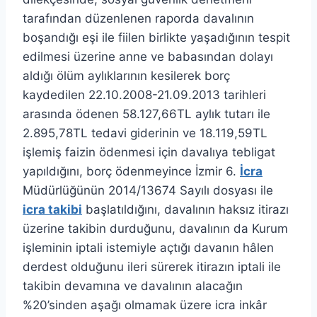
tarafından düzenlenen raporda davalının
boşandığı eşi ile fiilen birlikte yaşadığının tespit
edilmesi üzerine anne ve babasından dolayı
aldığı ölüm aylıklarının kesilerek borç
kaydedilen 22.10.2008-21.09.2013 tarihleri
arasında ödenen 58.127,66TL aylık tutarı ile
2.895,78TL tedavi giderinin ve 18.119,59TL
işlemiş faizin ödenmesi için davalıya tebligat
yapıldığını, borç ödenmeyince İzmir 6.
İcra
Müdürlüğünün 2014/13674 Sayılı dosyası ile
icra takibi
başlatıldığını, davalının haksız itirazı
üzerine takibin durduğunu, davalının da Kurum
işleminin iptali istemiyle açtığı davanın hâlen
derdest olduğunu ileri sürerek itirazın iptali ile
takibin devamına ve davalının alacağın
%20’sinden aşağı olmamak üzere icra inkâr