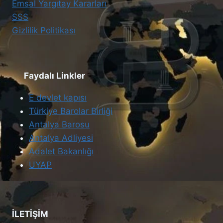
Emsal Yargıtay Kararları
SSS
Gizlilik Politikası
Faydalı Linkler
E devlet kapısı
Türkiye Barolar Birliği
Antalya Barosu
Antalya Adliyesi
Adalet Bakanlığı
UYAP
İLETİŞİM