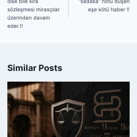
ölse bile kira
”sadaka” notu düşen
sözleşmesi mirasçılar
eşe kötü haber !!
üzerinden davam
eder.!!
Similar Posts