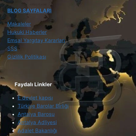
BLOG SAYFALARI
Makaleler
Hukuki Haberler
Emsal Yargıtay Kararları
SSS
Gizlilik Politikası
Faydalı Linkler
E devlet kapısı
Türkiye Barolar Birliği
Antalya Barosu
Antalya Adliyesi
Adalet Bakanlığı