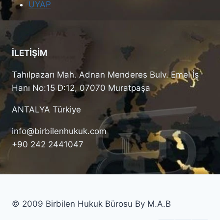
UYAP
İLETİŞİM
Tahılpazarı Mah. Adnan Menderes Bulv. Emel İş
Hanı No:15 D:12, 07070 Muratpaşa
ANTALYA Türkiye
info@birbilenhukuk.com
+90 242 2441047
© 2009 Birbilen Hukuk Bürosu By M.A.B