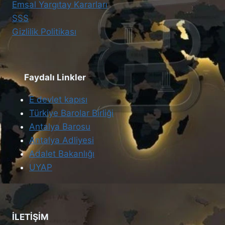
Emsal Yargıtay Kararları
SSS
Gizlilik Politikası
Faydalı Linkler
E devlet kapısı
Türkiye Barolar Birliği
Antalya Barosu
Antalya Adliyesi
Adalet Bakanlığı
UYAP
İLETİŞİM