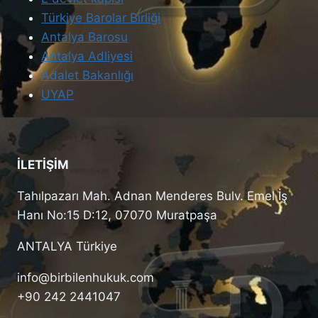
Türkiye Barolar Birliği
Antalya Barosu
Antalya Adliyesi
Adalet Bakanlığı
UYAP
İLETİŞİM
Tahılpazarı Mah. Adnan Menderes Bulv. Emel İş
Hanı No:15 D:12, 07070 Muratpaşa
ANTALYA Türkiye
info@birbilenhukuk.com
+90 242 2441047