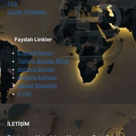
SSS
Gizlilik Politikası
Faydalı Linkler
E devlet kapısı
Türkiye Barolar Birliği
Antalya Barosu
Antalya Adliyesi
Adalet Bakanlığı
UYAP
İLETİŞİM