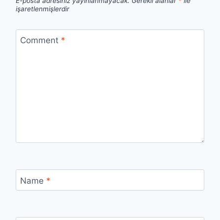
E-posta adresiniz yayınlanmayacak.
Gerekli alanlar
*
ile
işaretlenmişlerdir
Comment
*
Name
*