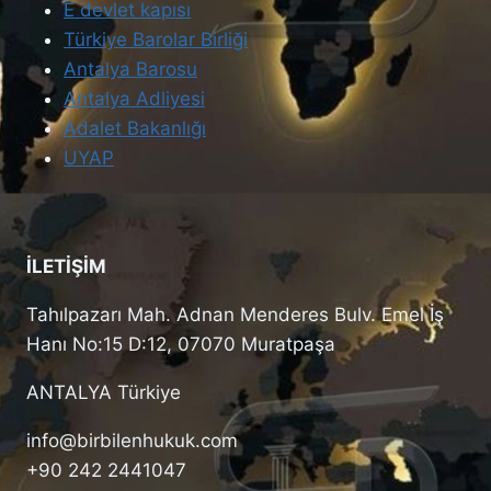
E devlet kapısı
Türkiye Barolar Birliği
Antalya Barosu
Antalya Adliyesi
Adalet Bakanlığı
UYAP
İLETİŞİM
Tahılpazarı Mah. Adnan Menderes Bulv. Emel İş
Hanı No:15 D:12, 07070 Muratpaşa
ANTALYA Türkiye
info@birbilenhukuk.com
+90 242 2441047