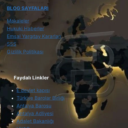
BLOG SAYFALARI
Makaleler
Hukuki Haberler
Emsal Yargıtay Kararları
SSS
Gizlilik Politikası
Faydalı Linkler
E devlet kapısı
Türkiye Barolar Birliği
Antalya Barosu
Antalya Adliyesi
Adalet Bakanlığı