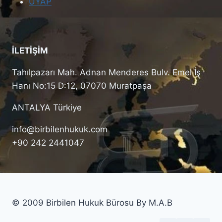
UYAP
İLETİŞİM
Tahılpazarı Mah. Adnan Menderes Bulv. Emel İş
Hanı No:15 D:12, 07070 Muratpaşa
ANTALYA Türkiye
info@birbilenhukuk.com
+90 242 2441047
© 2009 Birbilen Hukuk Bürosu By M.A.B