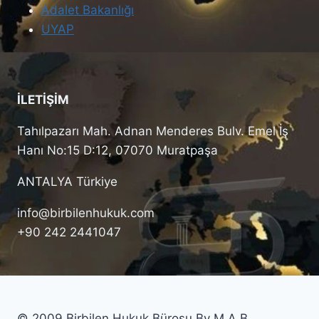
Adalet Bakanlığı
UYAP
İLETİŞİM
Tahılpazarı Mah. Adnan Menderes Bulv. Emel İş
Hanı No:15 D:12, 07070 Muratpaşa
ANTALYA Türkiye
info@birbilenhukuk.com
+90 242 2441047
© 2009 Birbilen Hukuk Bürosu By M.A.B