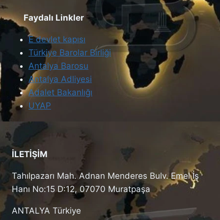
Faydalı Linkler
E devlet kapısı
Türkiye Barolar Birliği
Antalya Barosu
Antalya Adliyesi
Adalet Bakanlığı
UYAP
İLETİŞİM
Tahılpazarı Mah. Adnan Menderes Bulv. Emel İş
Hanı No:15 D:12, 07070 Muratpaşa
ANTALYA Türkiye