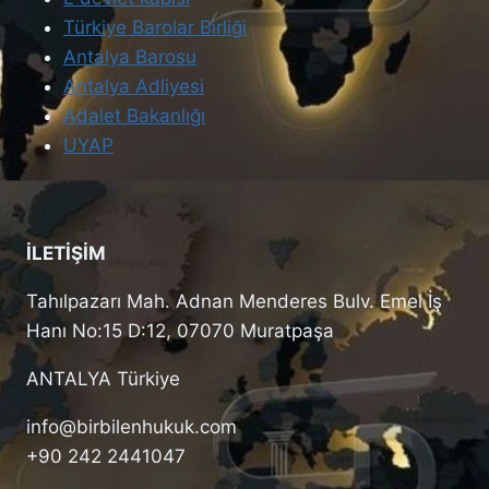
Türkiye Barolar Birliği
Antalya Barosu
Antalya Adliyesi
Adalet Bakanlığı
UYAP
İLETİŞİM
Tahılpazarı Mah. Adnan Menderes Bulv. Emel İş
Hanı No:15 D:12, 07070 Muratpaşa
ANTALYA Türkiye
info@birbilenhukuk.com
+90 242 2441047