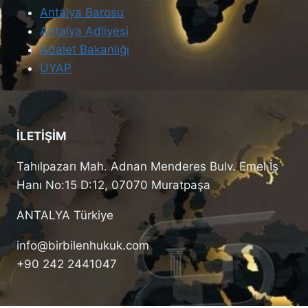
Antalya Barosu
Antalya Adliyesi
Adalet Bakanlığı
UYAP
İLETİŞİM
Tahılpazarı Mah. Adnan Menderes Bulv. Emel İş
Hanı No:15 D:12, 07070 Muratpaşa
ANTALYA Türkiye
info@birbilenhukuk.com
+90 242 2441047